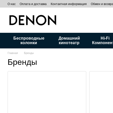
Перейти к основному контенту
О нас
Оплата и доставка
Контактная информация
Обмен и возвр
Беспроводные
Домашний
Hi-Fi
колонки
кинотеатр
Компонен
Главная
Бренды
Бренды