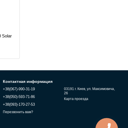
 Solar
Контактная информация
+38(067)-990-31-19
03191 г. Киев, ул. Максимовича,
26
+38(050)-593-71-86
Карта проезда
+38(093)-170-27-53
Перезвонить вам?