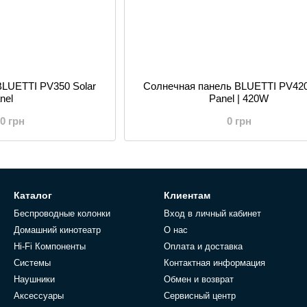
BLUETTI PV350 Solar
Солнечная панель BLUETTI PV420
nel
Panel | 420W
00 грн
0 грн
Каталог
Клиентам
Беспроводные колонки
Вход в личный кабинет
Домашний кинотеатр
О нас
Hi-Fi Компоненты
Оплата и доставка
Системы
Контактная информация
Наушники
Обмен и возврат
Аксессуары
Сервисный центр