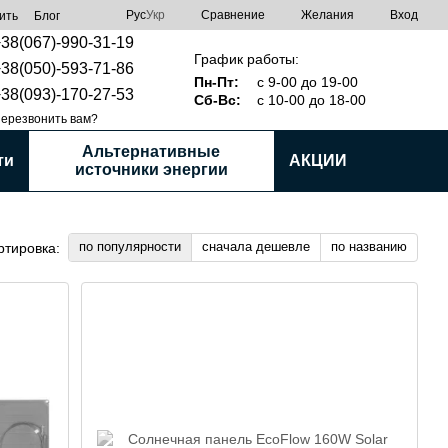
Сравнение
Рус
Укр
Желания
Вход
ить
Блог
38(067)-990-31-19
График работы:
38(050)-593-71-86
Пн-Пт:
с 9-00 до 19-00
38(093)-170-27-53
Сб-Вс:
с 10-00 до 18-00
ерезвонить вам?
Альтернативные
ти
АКЦИИ
источники энергии
по популярности
сначала дешевле
по названию
ртировка: