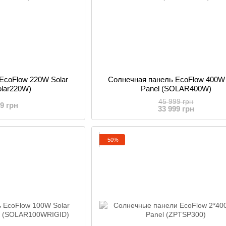
EcoFlow 220W Solar
Солнечная панель EcoFlow 400W 
olar220W)
Panel (SOLAR400W)
45 999 грн
99 грн
33 999 грн
−50%