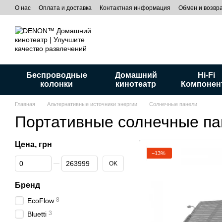
Перейти к основному контенту
О нас
Оплата и доставка
Контактная информация
Обмен и возвр
Беспроводные
Домашний
Hi-Fi
колонки
кинотеатр
Компонен
Главная
Альтернативные источники энергии
Солнечные панели
Портативные солнечные па
Цена, грн
−13%
От Цена, грн
До Цена, грн
OK
Бренд
8
EcoFlow
3
Bluetti