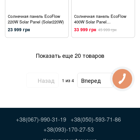
Солнечная панель EcoFlow
Солнечная панель EcoFlow
220W Solar Panel (Solar220W)
400W Solar Panel
(SOLAR400W)
23 999 грн
33 999 грн
45 999 грн
Показать еще 20 товаров
Назад
Вперед
1
из 4
+38(067)-990-31-19
+38(050)-593-71-86
+38(093)-170-27-53