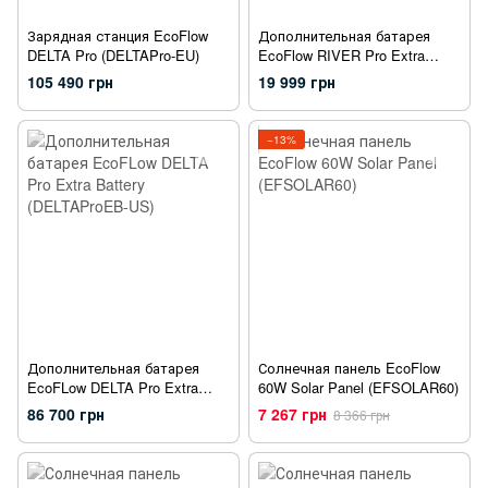
Зарядная станция EcoFlow
Дополнительная батарея
DELTA Pro (DELTAPro-EU)
EcoFlow RIVER Pro Extra
Battery (EFRIVER600PRO-EB-
105 490 грн
19 999 грн
UE)
−13%
Дополнительная батарея
Солнечная панель EcoFlow
EcoFLow DELTA Pro Extra
60W Solar Panel (EFSOLAR60)
Battery (DELTAProEB-US)
86 700 грн
7 267 грн
8 366 грн