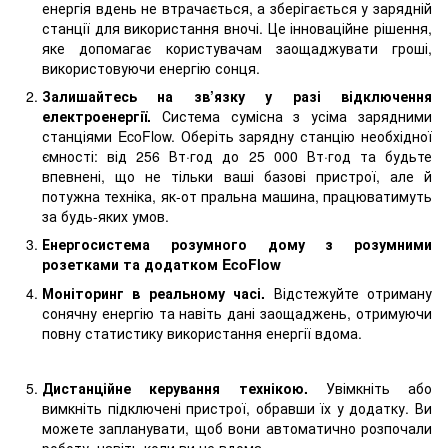
енергія вдень не втрачається, а зберігається у зарядній
станції для використання вночі. Це інноваційне рішення,
яке допомагає користувачам заощаджувати гроші,
використовуючи енергію сонця.
Залишайтесь на зв’язку у разі відключення
електроенергії.
Система сумісна з усіма зарядними
станціями EcoFlow. Оберіть зарядну станцію необхідної
ємності: від 256 Вт·год до 25 000 Вт·год та будьте
впевнені, що не тільки ваші базові пристрої, але й
потужна техніка, як-от пральна машина, працюватимуть
за будь-яких умов.
Енергосистема розумного дому з розумними
розетками та додатком EcoFlow
Моніторинг в реальному часі.
Відстежуйте отриману
сонячну енергію та навіть дані заощаджень, отримуючи
повну статистику використання енергії вдома.
Дистанційне керування технікою.
Увімкніть або
вимкніть підключені пристрої, обравши їх у додатку. Ви
можете запланувати, щоб вони автоматично розпочали