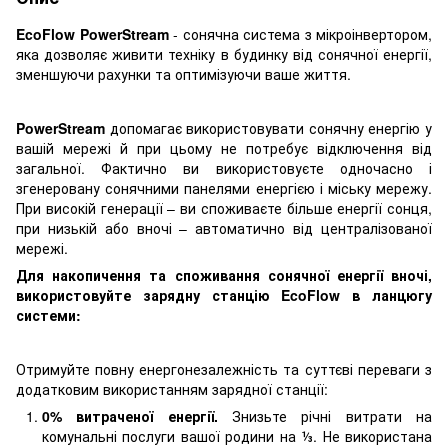
EcoFlow PowerStream
- сонячна система з мікроінвертором,
яка дозволяє живити техніку в будинку від сонячної енергії,
зменшуючи рахунки та оптимізуючи ваше життя.
PowerStream
допомагає використовувати сонячну енергію у
вашій мережі й при цьому не потребує відключення від
загальної. Фактично ви використовуєте одночасно і
згенеровану сонячними панелями енергією і міську мережу.
При високій генерації – ви споживаєте більше енергії сонця,
при низькій або вночі – автоматично від централізованої
мережі.
Для накопичення та споживання сонячної енергії вночі,
використовуйте зарядну станцію EcoFlow в ланцюгу
системи:
Отримуйте повну енергонезалежність та суттєві переваги з
додатковим використанням зарядної станції:
0% витраченої енергії.
Знизьте річні витрати на
комунальні послуги вашої родини на ⅓. Не використана