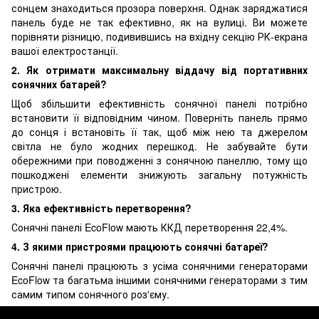
сонцем знаходиться прозора поверхня. Однак заряджатися
панель буде не так ефективно, як на вулиці. Ви можете
порівняти різницю, подивившись на вхідну секцію РК-екрана
вашої електростанції.
2. Як отримати максимальну віддачу від портативних
сонячних батарей?
Щоб збільшити ефективність сонячної панелі потрібно
встановити її відповідним чином. Поверніть панель прямо
до сонця і встановіть її так, щоб між нею та джерелом
світла не було жодних перешкод. Не забувайте бути
обережними при поводженні з сонячною панеллю, тому що
пошкоджені елементи знижують загальну потужність
пристрою.
3. Яка ефективність перетворення?
Сонячні панелі EcoFlow мають ККД перетворення 22,4%.
4. З якими пристроями працюють сонячні батареї?
Сонячні панелі працюють з усіма сонячними генераторами
EcoFlow та багатьма іншими сонячними генераторами з тим
самим типом сонячного роз'єму.