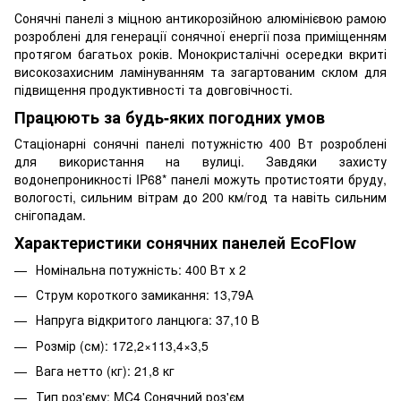
Сонячні панелі з міцною антикорозійною алюмінієвою рамою
розроблені для генерації сонячної енергії поза приміщенням
протягом багатьох років. Монокристалічні осередки вкриті
високозахисним ламінуванням та загартованим склом для
підвищення продуктивності та довговічності.
Працюють за будь-яких погодних умов
Стаціонарні сонячні панелі потужністю 400 Вт розроблені
для використання на вулиці. Завдяки захисту
водонепроникності IP68* панелі можуть протистояти бруду,
вологості, сильним вітрам до 200 км/год та навіть сильним
снігопадам.
Характеристики сонячних панелей EcoFlow
Номінальна потужність: 400 Вт х 2
Струм короткого замикання: 13,79А
Напруга відкритого ланцюга: 37,10 В
Розмір (см): 172,2×113,4×3,5
Вага нетто (кг): 21,8 кг
Тип роз'єму: MC4 Сонячний роз'єм