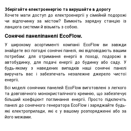
Зберігайте електроенергію та вирушайте в дорогу
Хочете мати доступ до електроенергії у сімейній подорожі
чи відпочинку за містом? Вимкніть зарядну станцію із
ланцюга системи й візьміть з собою.
Сонячні панеліпанелі EcoFlow.
У широкому асортименті компанії EcoFlow ви завжди
знайдете всі погодні сонячні панелі, які відповідають вашим
потребам: для отримання енергії в поході, подорожі в
автобудинку, для подачі енергії до будинку або саду. У
будь-якому з наведених випадків наші сонячні панелі
виручать вас і забезпечать незалежне джерело чистої
енергії.
Всі моделі сонячних панелей EcoFlow виготовлені з легкого
та довговічного монокристалічного кремнію, що забезпечує
більший коефіцієнт поглинання енергії. Просто підключіть
панелі до сонячного генератора EcoFlow і заряджайте будь-
які електроприлади, які є у вашому розпорядженні або за
його межами.