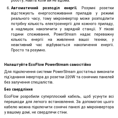
роботу, навіть коли ви не вдома.
Автоматичний розподіл енергії.
Розумні розетки
відстежують енергоспоживання приладів у режимі
реального часу, тому мікроінвертор може розподілити
потрібну кількість електроенергії для кожного приладу,
а надлишок накопичити у зарядній станції. У пікові
години споживання, PowerStream надає переважну
кількість енергії на живлення вашої техніки, у
неактивний час відбувається накопичення енергії.
Просто та розумно.
Налаштуйте EcoFlow PowerStream самостійно
Для підключення системи PowerStream достатньо виконати
під’єднання інвертора до розетки 220W та сонячних панелей
без залучення спеціалістів.
Без свердління
EcoFlow розробили суперплоский кабель, щоб усунути всі
перешкоди для легкого встановлення. За допомогою цього
кабелю можна підключити сонячні панелі до мікроінвертора
у вашому домі, не свердлячи стіни.