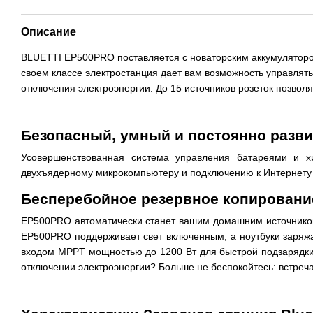
Описание
BLUETTI EP500PRO поставляется с новаторским аккумуляторо
своем классе электростанция дает вам возможность управлят
отключения электроэнергии. До 15 источников розеток позволя
Безопасный, умный и постоянно раз
Усовершенствованная система управления батареями и х
двухъядерному микрокомпьютеру и подключению к Интернету 
Бесперебойное резервное копировани
EP500PRO автоматически станет вашим домашним источником 
EP500PRO поддерживает свет включенным, а ноутбуки заряжа
входом MPPT мощностью до 1200 Вт для быстрой подзарядки 
отключении электроэнергии? Больше не беспокойтесь: встре