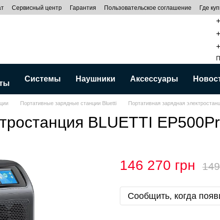
ат
Сервисный центр
Гарантия
Пользовательское соглашение
Где куп
+
+
+
П
Системы
Наушники
Аксессуары
Новос
ты
ции
Портативные зарядные станции Bluetti
Портативная зарядная электростан
ктростанция BLUETTI EP500P
146 270 грн
149
Сообщить, когда появ