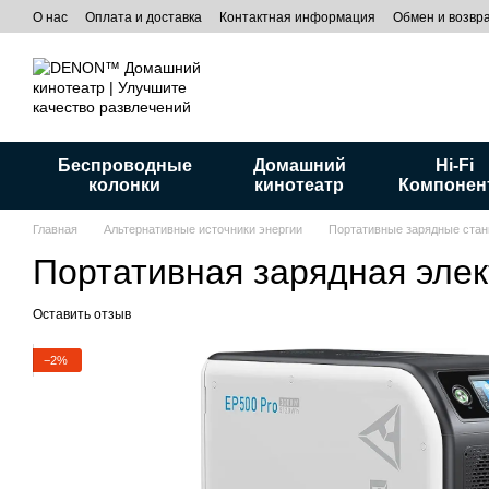
Перейти к основному контенту
О нас
Оплата и доставка
Контактная информация
Обмен и возвр
Беспроводные
Домашний
Hi-Fi
колонки
кинотеатр
Компонен
Главная
Альтернативные источники энергии
Портативные зарядные стан
Портативная зарядная эле
Оставить отзыв
−2%