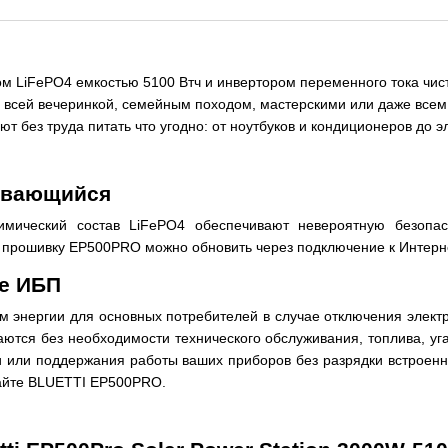
м LiFePO4 емкостью 5100 Втч и инвертором переменного тока чис
ь всей вечеринкой, семейным походом, мастерскими или даже всем
ют без труда питать что угодно: от ноутбуков и кондиционеров до 
вивающийся
имический состав LiFePO4 обеспечивают невероятную безопас
прошивку EP500PRO можно обновить через подключение к Интернету
е ИБП
энергии для основных потребителей в случае отключения электри
ются без необходимости технического обслуживания, топлива, у
или поддержания работы ваших приборов без разрядки встроенно
чайте BLUETTI EP500PRO.