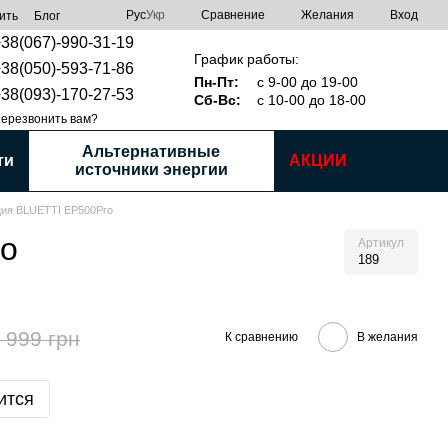
Сравнение
Рус
Укр
Желания
Вход
ить
Блог
38(067)-990-31-19
График работы:
38(050)-593-71-86
Пн-Пт:
с 9-00 до 19-00
38(093)-170-27-53
Сб-Вс:
с 10-00 до 18-00
ерезвонить вам?
Альтернативные
ти
АКЦИИ
источники энергии
ция BLUETTI EP500Pro
ro
Артикул
189
 999 грн
К сравнению
В желания
ится