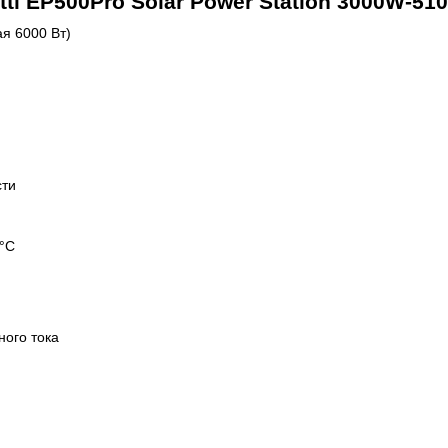
ti EP500Pro Solar Power Station 3000W-5
я 6000 Вт)
сти
5°C
ного тока