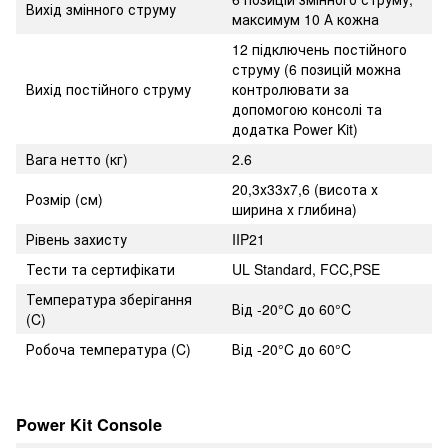
Вихід змінного струму
максимум 10 А кожна
12 підключень постійного
струму (6 позицій можна
Вихід постійного струму
контролювати за
допомогою консолі та
додатка Power Kit)
Вага нетто (кг)
2.6
20,3х33х7,6 (висота х
Розмір (см)
ширина х глибина)
Рівень захисту
IIP21
Тести та сертифікати
UL Standard, FCC,PSE
Температура зберігання
Від -20°C до 60°C
(C)
Робоча температура (C)
Від -20°C до 60°C
Power Kit Console