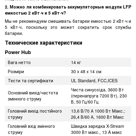
2. Можно ли комбинировать аккумуляторные модули LFP
емкостью 2 кВт·ч и 5 кВт·ч?
Мы не рекомендуем смешивать батареи емкостью 2 кВт·ч и
5 кВт·ч, поскольку это может сократить срок службы
батареи.
Технические характеристики
Power Hub
Вага нетто
14 кг
Розміри
30 x 48 x 14 см
Тести та сертифікати
UL Standard, FCC,ICES
Чиста синусоїда, 3600 Вт
Основний вихід/частота
(перенапруга 7200 Вт), 230
змінного струму
В, 50 Гц/60 Гц
Головний вихід постійного
13,6 В/70 А 1000 Вт Макс.;
струму
26,4 В/60 А, 1600 Вт Макс
Головний вхід змінного
Швидка зарядка X-Stream
струму
3000 Вт макс., 13 A макс