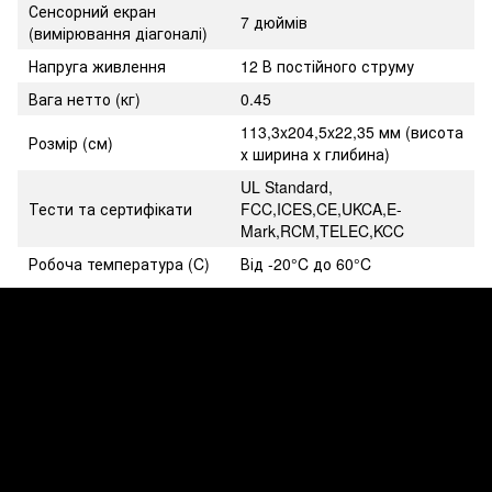
Сенсорний екран
7 дюймів
(вимірювання діагоналі)
Напруга живлення
12 В постійного струму
Вага нетто (кг)
0.45
113,3x204,5x22,35 мм (висота
Розмір (см)
х ширина х глибина)
UL Standard,
Тести та сертифікати
FCC,ICES,CE,UKCA,E-
Mark,RCM,TELEC,KCC
Робоча температура (C)
Від -20°C до 60°C