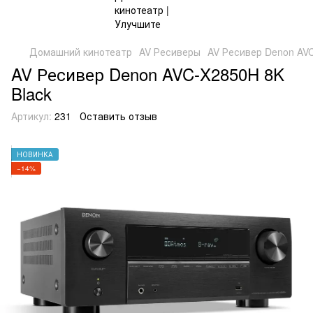
Домашний кинотеатр
AV Ресиверы
AV Ресивер Denon AVC
AV Ресивер Denon AVC-X2850H 8K
Black
Артикул:
231
Оставить отзыв
НОВИНКА
−14%