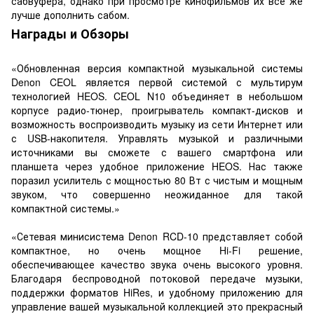
сабвуфера, однако при просмотре кинофильмов их все же
лучше дополнить сабом.
Награды и Обзоры
«Обновленная версия компактной музыкальной системы
Denon CEOL является первой системой с мультирум
технологией HEOS. CEOL N10 объединяет в небольшом
корпусе радио-тюнер, проигрыватель компакт-дисков и
возможность воспроизводить музыку из сети Интернет или
с USB-накопителя. Управлять музыкой и различными
источниками вы сможете с вашего смартфона или
планшета через удобное приложение HEOS. Нас также
поразил усилитель с мощностью 80 Вт с чистым и мощным
звуком, что совершенно неожиданное для такой
компактной системы.»
«Сетевая минисистема Denon RCD-10 представляет собой
компактное, но очень мощное Hi-Fi решение,
обеспечивающее качество звука очень высокого уровня.
Благодаря беспроводной потоковой передаче музыки,
поддержки форматов HiRes, и удобному приложению для
управление вашей музыкальной коллекцией это прекрасный