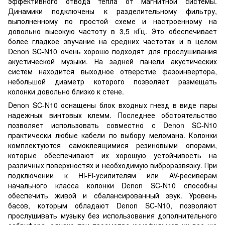
эффективного отвода тепла от магнитной системы.
Динамики подключены к разделительному фильтру,
выполненному по простой схеме и настроенному на
довольно высокую частоту в 3,5 кГц. Это обеспечивает
более гладкое звучание на средних частотах и в целом
Denon SC-N10 очень хорошо подходят для прослушивания
акустической музыки. На задней панели акустических
систем находится выходное отверстие фазоинвертора,
небольшой диаметр которого позволяет размещать
колонки довольно близко к стене.
Denon SC-N10 оснащены блок входных гнезд в виде пары
надежных винтовых клемм. Последнее обстоятельство
позволяет использовать совместно с Denon SC-N10
практически любые кабели по выбору меломана. Колонки
комплектуются самоклеящимися резиновыми опорами,
которые обеспечивают их хорошую устойчивость на
различных поверхностях и необходимую виброразвязку. При
подключении к Hi-Fi-усилителям или AV-ресиверам
начального класса колонки Denon SC-N10 способны
обеспечить живой и сбалансированный звук. Уровень
басов, которым обладают Denon SC-N10, позволяют
прослушивать музыку без использования дополнительного