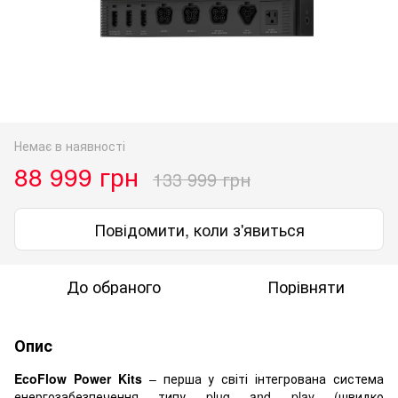
Немає в наявності
88 999 грн
133 999 грн
Повідомити, коли з'явиться
До обраного
Порівняти
Опис
EcoFlow Power Kits
– перша у світі інтегрована система
енергозабезпечення типу plug and play (швидко