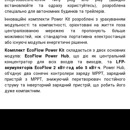
встановлюйте та одразу користуйтесь), розроблена
спеціально для автономних будинків та трейлерів.
Інноваційні комплекти Power Kit розроблені з урахуванням
модульності та компактності, орієнтовані на життя поза
централізованою мережею та пропонують більше
можливостей, ніж стандартна портативна електростанція
або існуючі модульні енергетичні рішення.
Комплект EcoFlow Power Kit
складається з двох основних
модулів:
EcoFlow Power Hub
, що діє як центральний
концентратор для всіх входів та виходів, та
LFP-
акумуляторів EcoFlow 2 кВт·год або 5 кВт·ч
. Power Hub,
об'єднує два сонячні контролери заряду MPPT, зарядний
пристрій з MPPT, знижуючий перетворювач постійного
струму та інверторний зарядний пристрій, що робить його
дуже компактним.