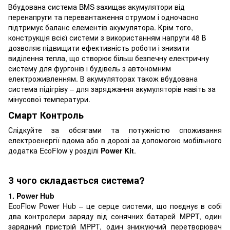
Вбудована система BMS захищає акумулятори від
перенапруги та перевантаження струмом і одночасно
підтримує баланс елементів акумулятора. Крім того,
конструкція всієї системи з використанням напруги 48 В
дозволяє підвищити ефективність роботи і знизити
виділення тепла, що створює більш безпечну електричну
систему для фургонів і будівель з автономним
електроживленням. В акумуляторах також вбудована
система підігріву – для заряджання акумуляторів навіть за
мінусової температури.
Смарт Контроль
Слідкуйте за обсягами та потужністю споживання
електроенергії вдома або в дорозі за допомогою мобільного
додатка EcoFlow у розділі
Power Kit
.
З чого складається система?
1. Power Hub
EcoFlow Power Hub – це серце системи, що поєднує в собі
два контролери заряду від сонячних батарей MPPT, один
зарядний пристрій MPPT, один знижуючий перетворювач