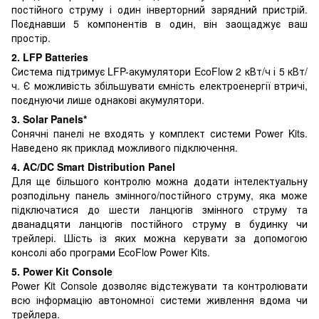
постійного струму і один інверторний зарядний пристрій.
Поєднавши 5 компонентів в один, він заощаджує ваш
простір.
2. LFP Batteries
Система підтримує LFP-акумулятори EcoFlow 2 кВт/ч і 5 кВт/
ч. Є можливість збільшувати ємність електроенергії втричі,
поєднуючи лише однакові акумулятори.
3. Solar Panels*
Сонячні панелі не входять у комплект системи Power Kits.
Наведено як приклад можливого підключення.
4. AC/DC Smart Distribution Panel
Для ще більшого контролю можна додати інтелектуальну
розподільну панель змінного/постійного струму, яка може
підключатися до шести ланцюгів змінного струму та
дванадцяти ланцюгів постійного струму в будинку чи
трейлері. Шість із яких можна керувати за допомогою
консолі або програми EcoFlow Power Kits.
5. Power Kit Console
Power Kit Console дозволяє відстежувати та контролювати
всю інформацію автономної системи живлення вдома чи
трейлера.