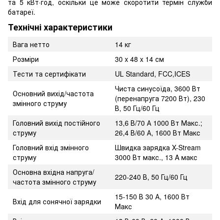
та 5 кВт·год, оскільки це може скоротити термін служби
батареї.
Технічні характеристики
Вага нетто
14 кг
Розміри
30 x 48 x 14 см
Тести та сертифікати
UL Standard, FCC,ICES
Чиста синусоїда, 3600 Вт
Основний вихід/частота
(перенапруга 7200 Вт), 230
змінного струму
В, 50 Гц/60 Гц
Головний вихід постійного
13,6 В/70 А 1000 Вт Макс.;
струму
26,4 В/60 А, 1600 Вт Макс
Головний вхід змінного
Швидка зарядка X-Stream
струму
3000 Вт макс., 13 A макс
Основна вхідна напруга/
220-240 В, 50 Гц/60 Гц
частота змінного струму
15-150 В 30 А, 1600 Вт
Вхід для сонячної зарядки
Макс