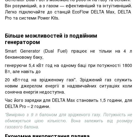
Він розумніший, а з газом — ефективніший та інтуїтивніший.
Легко підключайте до станцій EcoFlow DELTA Max, DELTA
Pro та системи Power Kits.
Більше можливостей із подвійним
генератором
Smart Generator (Dual Fuel) працює не тільки на 4 л
бензиновому баку,
генеруючи 5,4 кВт год на одному баці при потужності 1800
Вт, але навіть до
20 кВт⋅год на зрідженому газі*. Зріджений газ служить
новим джерелом енергії в надзвичайних ситуаціях коли
сонячна енергія недоступна.
Час його зарядки для DELTA Max становить 1,5 години, для
DELTA Pro – 2 години.
*Виміряно з 9 л балоном для зрідженого газу. Потужність не
обмежується цією кількістю. Вона залежить від розміру
газового балона.
Економне використання палива