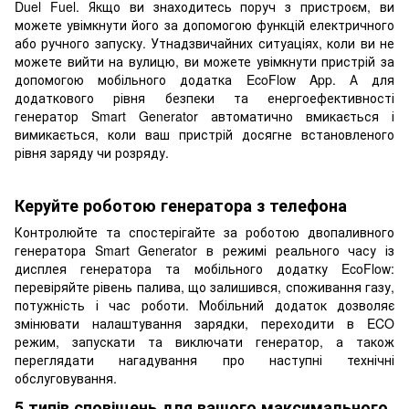
Duel Fuel. Якщо ви знаходитесь поруч з пристроєм, ви
можете увімкнути його за допомогою функцій електричного
або ручного запуску. Утнадзвичайних ситуаціях, коли ви не
можете вийти на вулицю, ви можете увімкнути пристрій за
допомогою мобільного додатка EcoFlow App. А для
додаткового рівня безпеки та енергоефективності
генератор Smart Generator автоматично вмикається і
вимикається, коли ваш пристрій досягне встановленого
рівня заряду чи розряду.
Керуйте роботою генератора з телефона
Контролюйте та спостерігайте за роботою двопаливного
генератора Smart Generator в режимі реального часу із
дисплея генератора та мобільного додатку EcoFlow:
перевіряйте рівень палива, що залишився, споживання газу,
потужність і час роботи. Мобільний додаток дозволяє
змінювати налаштування зарядки, переходити в ECO
режим, запускати та виключати генератор, а також
переглядати нагадування про наступні технічні
обслуговування.
5 типів сповіщень для вашого максимального