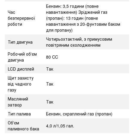
Бензин: 3,5 години (повне
Час
навантаження) Зріджений газ
безперервної
(пропан): 13 годин (повне
роботи
навантаження з 20-фунтовим баком
для пропану)
Чотирьохтактний, з примусовим
Тип двигуна
повітряним охолодженням
Робочий об'єм
80 CC
двигуна
LCD дисплей
Так
Щит захисту
від чадного
Так
газу
Масляний
Так
затвор
Тип палива
Бензин, скраплений газ (пропан)
Об'єм
4,0 л/1,05 гал.
паливного бака