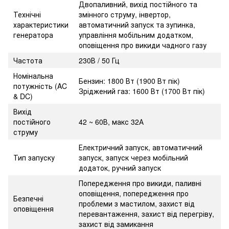
Двопаливний, вихід постійного та
Технічні
змінного струму, інвертор,
характеристики
автоматичний запуск та зупинка,
генератора
управління мобільним додатком,
оповіщення про викиди чадного газу
Частота
230В / 50 Гц
Номінальна
Бензин: 1800 Вт (1900 Вт пік)
потужність (AC
Зріджений газ: 1600 Вт (1700 Вт пік)
& DC)
Вихід
постійного
42 ~ 60В, макс 32А
струму
Електричний запуск, автоматичний
Тип запуску
запуск, запуск через мобільний
додаток, ручний запуск
Попередження про викиди, паливні
оповіщення, попередження про
Безпечні
проблеми з мастилом, захист від
оповіщення
перевантаження, захист від перегріву,
захист від замикання