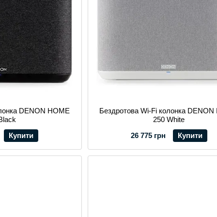
колонка DENON HOME
Бездротова Wi-Fi колонка DENO
Black
250 White
Купити
26 775 грн
Купити