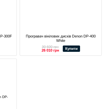
DP-300F
Програвач вінілових дисків Denon DP-400
White
30 600 грн
Купити
26 010 грн