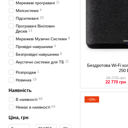
11
Мережеві програвачі
4
Мінісистеми
20
Підсилювачі
Програвачі Вінілових
13
Дисків
9
Мережеві Музичні Системи
4
Провідні навушники
8
Безпровідні навушники
11
Акустичні системи для ТБ
Бездротова Wi-Fi 
250 
1
Розпродаж
26 775 грн
19
Новинка
22 770 грн
Наявність
89
В наявності
−33%
64
Немає в наявності
Ціна, грн
Від Ціна, грн
До Ціна, грн