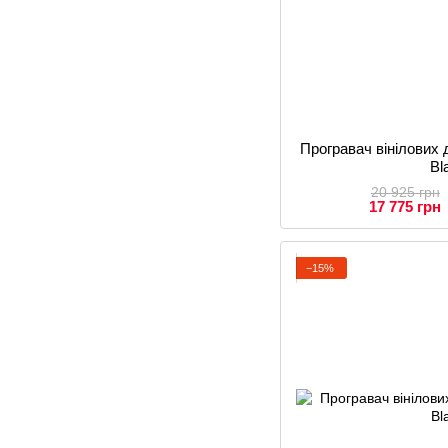
Програвач вінілових
Bl
20 925 грн
17 775 грн
−15%