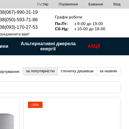
Порівняння
Рус
Укр
Бажання
Вхід
38(067)-990-31-19
Графік роботи:
38(050)-593-71-86
Пн-Пт:
з 9-00 до 19-00
38(093)-170-27-53
Сб-Нд:
з 10-00 до 18-00
ередзвонити вам?
Альтернативні джерела
ини
АКЦІЇ
енергії
за популярністю
спочатку дешевше
за назвою
ортування:
−33%