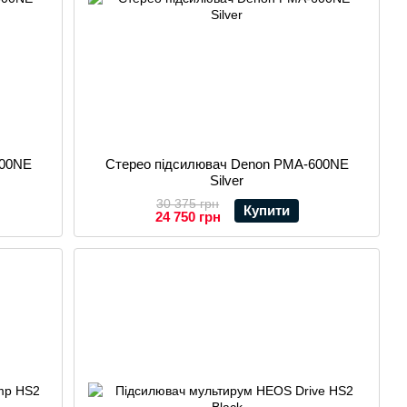
600NE
Стерео підсилювач Denon PMA-600NE
Silver
30 375 грн
Купити
24 750 грн