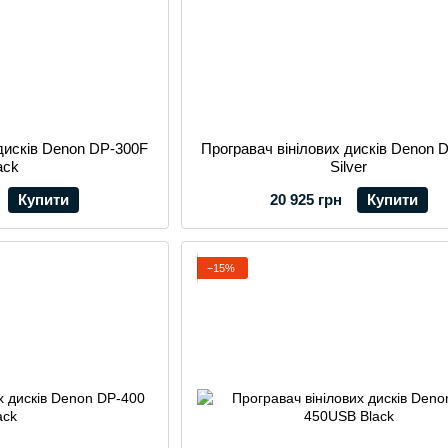
 дисків Denon DP-300F
Програвач вінілових дисків Denon 
ack
Silver
Купити
20 925 грн
Купити
−15%