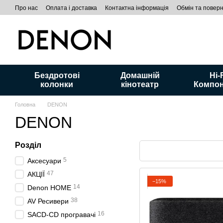
Перейти до основного контенту
Про нас
Оплата і доставка
Контактна інформація
Обмін та повер
Бездротові
Домашній
Hi-
колонки
кінотеатр
Компо
Головна
DENON
DENON
Розділ
5
Аксесуари
47
АКЦІЇ
−15%
14
Denon HOME
38
AV Ресивери
16
SACD-CD програвачі