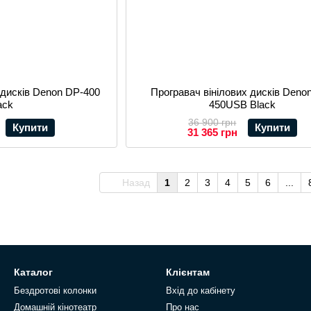
 дисків Denon DP-400
Програвач вінілових дисків Deno
ack
450USB Black
36 900 грн
Купити
Купити
31 365 грн
Назад
1
2
3
4
5
6
...
Каталог
Клієнтам
Бездротові колонки
Вхід до кабінету
Домашній кінотеатр
Про нас