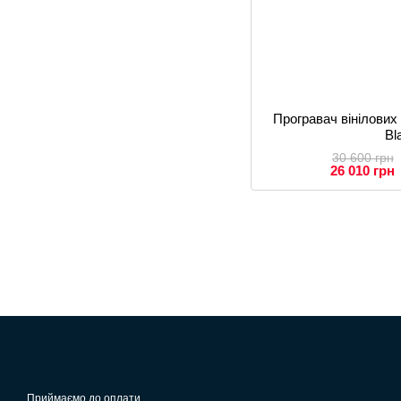
Програвач вінілових
Bl
30 600 грн
26 010 грн
Приймаємо до оплати