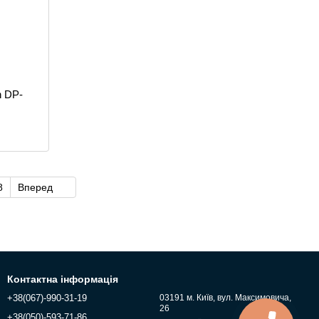
n DP-
8
Вперед
Контактна інформація
+38(067)-990-31-19
03191 м. Київ, вул. Максимовича,
26
+38(050)-593-71-86