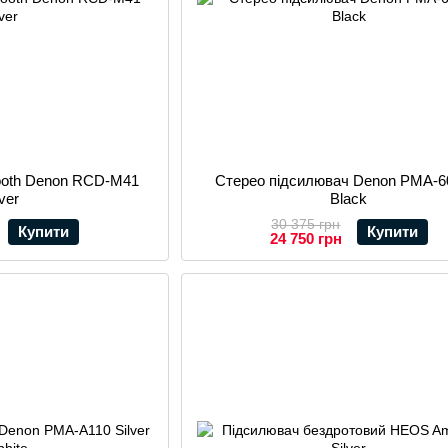
tooth Denon RCD-M41
Стерео підсилювач Denon PMA-
lver
Black
30 375 грн
Купити
Купити
24 750 грн