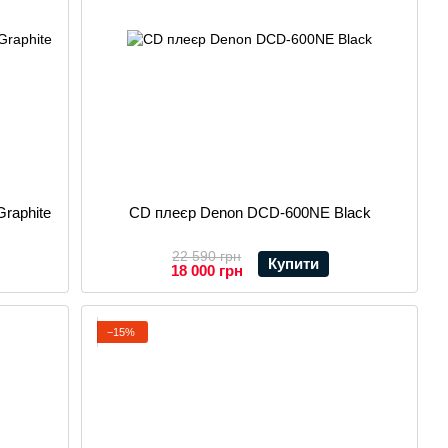
raphite
CD плеєр Denon DCD-600NE Black
22 590 грн
Купити
18 000 грн
−15%