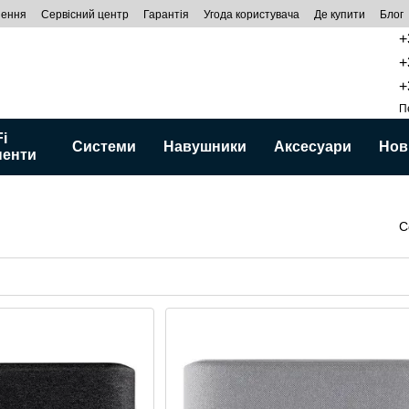
нення
Сервісний центр
Гарантія
Угода користувача
Де купити
Блог
+
+
+
П
Fi
Системи
Навушники
Аксесуари
Нов
ненти
С