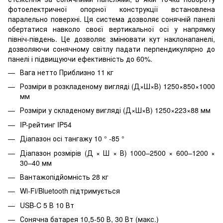
фотоелектричної опорної конструкції встановлена
паралельно поверхні. Ця система дозволяє сонячній панелі
обертатися навколо своєї вертикальної осі у напрямку
північ-південь. Це дозволяє змінювати кут наклонапанелі,
дозволяючи сонячному світлу падати перпендикулярно до
панелі і підвищуючи ефективність до 60%.
Вага нетто Приблизно 11 кг
Розміри в розкладеному вигляді (Д×Ш×В) 1250×850×1000
мм
Розміри у складеному вигляді (Д×Ш×В) 1250×223×88 мм
IP-рейтинг IP54
Діапазон осі тангажу 10 ° -85 °
Діапазон розмірів (Д × Ш × В) 1000–2500 × 600–1200 ×
30–40 мм
Вантажопідйомність 28 кг
Wi-Fi/Bluetooth підтримується
USB-C 5 В 10 Вт
Сонячна батарея 10,5-50 В, 30 Вт (макс.)