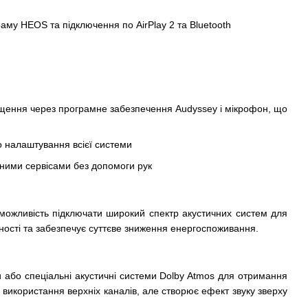
раму HEOS та підключення по AirPlay 2 та Bluetooth
іщення через програмне забезпечення Audyssey і мікрофон, що
о налаштування всієї системи
чними сервісами без допомоги рук
можливість підключати широкий спектр акустичних систем для
чності та забезпечує суттєве зниження енергоспоживання.
и або спеціальні акустичні системи Dolby Atmos для отримання
з використання верхніх каналів, але створює ефект звуку зверху