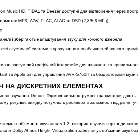
azon Music HD, TIDAL та Deezer доступні для відтворення через прог
 форматах MP3, WAV, FLAC, ALAC та DSD (2,8/5,6 МГц)
ах
анелі і зберігають налаштування звуку для кожного джерела.
сієї акустичної системи з урахуванням особливостей вашого прим
уїтивно зрозумілий графічний інтерфейс для швидкого та правильног
stant та Apple Siri для управління AVR-S760H та бездротовими музи
Ч НА ДИСКРЕТНИХ ЕЛЕМЕНТАХ
рмове звучання Denon. Фірмові сильнострумові транзистори дають 
ому регулює вихідну потужність ресивера в залежності від рівня гу
системою об'ємного звучання 5.1.2, використовуючи верхні динамік
гія Dolby Atmos Height Virtualization забезпечує об'ємний звук бе