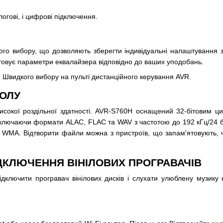
алогові, і цифрові підключення.
о вибору, що дозволяють зберегти індивідуальні налаштування зв
вує параметри еквалайзера відповідно до ваших уподобань.
и Швидкого вибору на пульті дистанційного керування AVR.
ВОЛУ
исокої роздільної здатності. AVR-S760H оснащений 32-бітовим 
 включаючи формати ALAC, FLAC та WAV з частотою до 192 кГц/24 б
 WMA. Відтворити файли можна з пристроїв, що запам'ятовують, ч
ДКЛЮЧЕННЯ ВІНІЛОВИХ ПРОГРАВАЧІВ
лючити програвач вінілових дисків і слухати улюблену музику на 