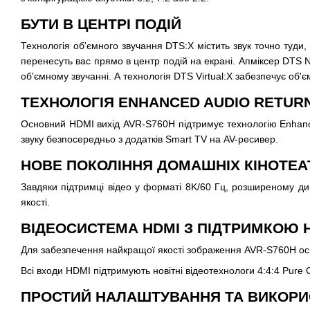
БУТИ В ЦЕНТРІ ПОДІЙ
Технологія об'ємного звучання DTS:X містить звук точно туди,
перенесуть вас прямо в центр подій на екрані. Апміксер DTS N
об'ємному звучанні. А технологія DTS Virtual:X забезпечує об'є
ТЕХНОЛОГІЯ ENHANCED AUDIO RETURN
Основний HDMI вихід AVR-S760H підтримує технологію Enhanc
звуку безпосередньо з додатків Smart TV на AV-ресивер.
НОВЕ ПОКОЛІННЯ ДОМАШНІХ КІНОТЕАТ
Завдяки підтримці відео у форматі 8K/60 Гц, розширеному 
якості.
ВІДЕОСИСТЕМА HDMI З ПІДТРИМКОЮ 
Для забезпечення найкращої якості зображення AVR-S760H осн
Всі входи HDMI підтримують новітні відеотехнологи 4:4:4 Pure
ПРОСТИЙ НАЛАШТУВАННЯ ТА ВИКОР