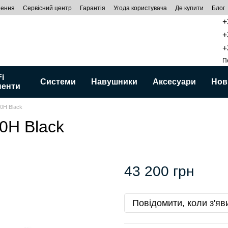
нення
Сервісний центр
Гарантія
Угода користувача
Де купити
Блог
+
+
+
П
Fi
Системи
Навушники
Аксесуари
Нов
ненти
0H Black
0H Black
43 200 грн
Повідомити, коли з'яв