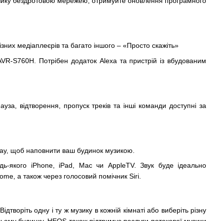
музику бездротовою мережею, отримуйте оновлення програмного
ізних медіаплеєрів та багато іншого – «Просто скажіть»
VR-S760H. Потрібен додаток Alexa та пристрій із вбудованим
за, відтворення, пропуск треків та інші команди доступні за
Play, щоб наповнити ваш будинок музикою.
дь-якого iPhone, iPad, Mac чи AppleTV. Звук буде ідеально
me, а також через голосовий помічник Siri.
воріть одну і ту ж музику в кожній кімнаті або виберіть різну
ьому будинку. HEOS також підтримує послуги потокової музики