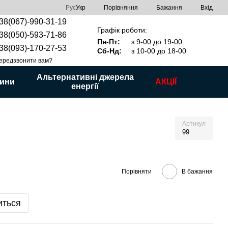
Порівняння
Рус
Укр
Бажання
Вхід
38(067)-990-31-19
Графік роботи:
38(050)-593-71-86
Пн-Пт:
з 9-00 до 19-00
38(093)-170-27-53
Сб-Нд:
з 10-00 до 18-00
ередзвонити вам?
Альтернативні джерела
ини
АКЦІЇ
енергії
Артикул
99
Порівняти
В бажання
иться