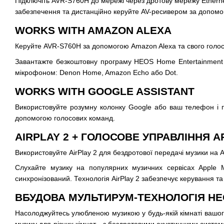
Підключіть AVR-S760H до мережі через дротову мережу Ethern
забезпечення та дистанційно керуйте AV-ресивером за допом
WORKS WITH AMAZON ALEXA
Керуйте AVR-S760H за допомогою Amazon Alexa та свого голосу. 
Завантажте безкоштовну програму HEOS Home Entertainment S
мікрофоном: Denon Home, Amazon Echo або Dot.
WORKS WITH GOOGLE ASSISTANT
Використовуйте розумну колонку Google або ваш телефон і по
допомогою голосових команд.
AIRPLAY 2 + ГОЛОСОВЕ УПРАВЛІННЯ AP
Використовуйте AirPlay 2 для бездротової передачі музики на 
Слухайте музику на популярних музичних сервісах Apple Mu
синхронізований. Технологія AirPlay 2 забезпечує керування та
ВБУДОВА МУЛЬТИРУМ-ТЕХНОЛОГІЯ H
Насолоджуйтесь улюбленою музикою у будь-якій кімнаті вашого 
музику для різних кімнат - з бездротовими акустичними сист