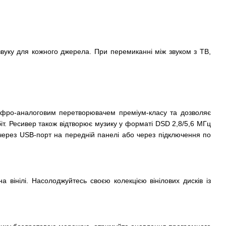
уку для кожного джерела. При перемиканні між звуком з ТВ,
цифро-аналоговим перетворювачем преміум-класу та дозволяє
іт. Ресивер також відтворює музику у форматі DSD 2,8/5,6 МГц
ерез USB-порт на передній панелі або через підключення по
вінілі. Насолоджуйтесь своєю колекцією вінілових дисків із