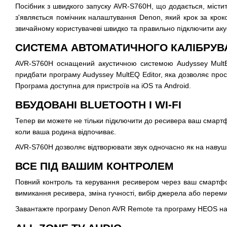
Посібник з швидкого запуску AVR-S760H, що додається, містить
з'являється помічник налаштування Denon, який крок за крок
звичайному користувачеві швидко та правильно підключити аку
СИСТЕМА АВТОМАТИЧНОГО КАЛІБРУВ
AVR-S760H оснащений акустичною системою Audyssey MultEQ
придбати програму Audyssey MultEQ Editor, яка дозволяє пр
Програма доступна для пристроїв на iOS та Android.
ВБУДОВАНІ BLUETOOTH І WI-FI
Тепер ви можете не тільки підключити до ресивера ваш смартф
коли ваша родина відпочиває.
AVR-S760H дозволяє відтворювати звук одночасно як на навушни
ВСЕ ПІД ВАШИМ КОНТРОЛЕМ
Повний контроль та керування ресивером через ваш смартф
вимикання ресивера, зміна гучності, вибір джерела або пере
Завантажте програму Denon AVR Remote та програму HEOS на св