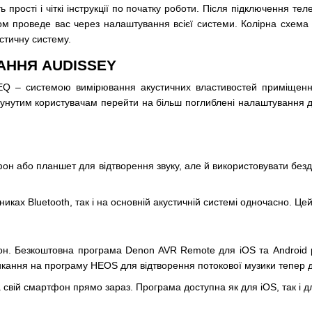
 прості і чіткі інструкції по початку роботи. Після підключення т
ом проведе вас через налаштування всієї системи. Колірна схема
стичну систему.
АННЯ AUDISSEY
 – системою вимірювання акустичних властивостей приміщення 
осунутим користувачам перейти на більш поглиблені налаштування 
он або планшет для відтворення звуку, але й використовувати бездр
ках Bluetooth, так і на основній акустичній системі одночасно. Це
он. Безкоштовна програма Denon AVR Remote для iOS та Android 
микання на програму HEOS для відтворення потокової музики тепер
ій смартфон прямо зараз. Програма доступна як для iOS, так і дл