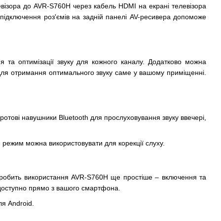
елевізора до AVR-S760H через кабель HDMI на екрані телевізора
 підключення роз'ємів на задній панелі AV-ресивера допоможе
та оптимізації звуку для кожного каналу. Додатково можна
для отримання оптимального звуку саме у вашому приміщенні.
отові навушники Bluetooth для прослуховування звуку ввечері,
й режим можна використовувати для корекції слуху.
робить використання AVR-S760H ще простіше – включення та
 доступно прямо з вашого смартфона.
я Android.