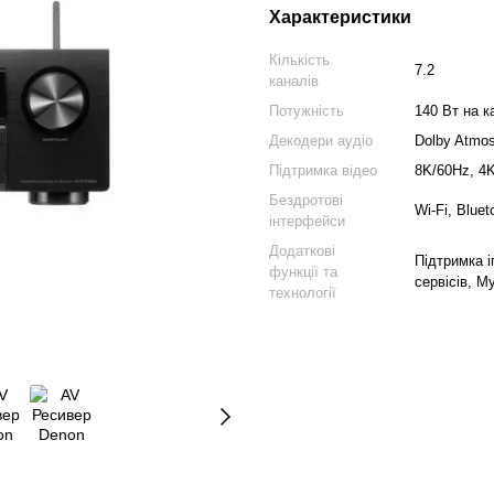
Характеристики
Кількість
7.2
каналів
Потужність
140 Вт на к
Декодери аудіо
Dolby Atmos
Підтримка відео
8K/60Hz, 4
Бездротові
Wi-Fi, Bluet
інтерфейси
Додаткові
Підтримка і
функції та
сервісів, 
технології