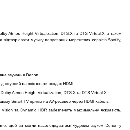
 Atmos Height Virtualization, DTS:X та DTS Virtual:X, а також
а відтворювати музику популярних мережевих сервісів Spotify,
ічне звучання Denon
K доступний на всіх шести входах HDMI
lby Atmos Height Virtualization, DTS:X та DTS Virtual:X
 вашому Smart TV прямо на AV-ресивер через HDMI кабель.
Vision та Dynamic HDR забезпечить максимальну яскравість,
Home, щоб ви могли насолоджуватися чудовим звуком Denon у