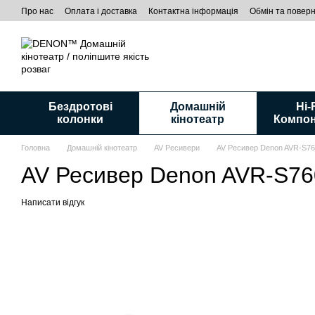
Перейти до основного контенту
Про нас
Оплата і доставка
Контактна інформація
Обмін та повер
Бездротові
Домашній
Hi-
колонки
кінотеатр
Компо
Головна
Домашній кінотеатр
AV Ресивери
AV Ресивер Denon AVR-S76
AV Ресивер Denon AVR-S76
Написати відгук