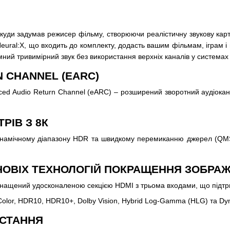
 куди задумав режисер фільму, створюючи реалістичну звукову картин
eural:X, що входить до комплекту, додасть вашим фільмам, іграм і
мний тривимірний звук без використання верхніх каналів у системах з
 CHANNEL (EARC)
ed Audio Return Channel (eARC) – розширений зворотний аудіокан
РІВ З 8К
динамічному діапазону HDR та швидкому перемиканню джерел (QM
НОВІХ ТЕХНОЛОГІЙ ПОКРАЩЕННЯ ЗОБРА
ащений удосконаленою секцією HDMI з трьома входами, що підтриму
 Color, HDR10, HDR10+, Dolby Vision, Hybrid Log-Gamma (HLG) та D
ИСТАННЯ