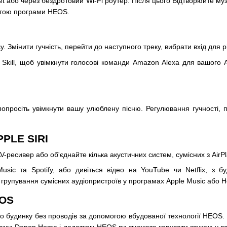
et або через бездротовий Wi-Fi роутер. Після цього Відтворюйте 
огою програми HEOS.
Змінити гучність, перейти до наступного треку, вибрати вхід для р
kill, щоб увімкнути голосові команди Amazon Alexa для вашого A
просіть увімкнути вашу улюблену пісню. Регулювання гучності, пау
PLE SIRI
AV-ресивер або об'єднайте кілька акустичних систем, сумісних з Air
sic та Spotify, або дивіться відео на YouTube чи Netflix, з бу
 групування сумісних аудіопристроїв у програмах Apple Music або Ho
EOS
будинку без проводів за допомогою вбудованої технології HEOS. Відт
емами Denon Home і додатком HEOS ви зможете керувати звуком у вс