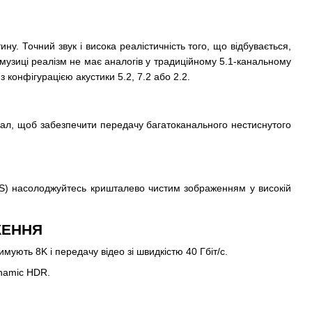
у. Точний звук і висока реалістичність того, що відбувається,
 музиці реалізм не має аналогів у традиційному 5.1-канальному
 конфігурацією акустики 5.2, 7.2 або 2.2.
ал, щоб забезпечити передачу багатоканального нестиснутого
S) насолоджуйтесь кришталево чистим зображенням у високій
ЖЕННЯ
ють 8K і передачу відео зі швидкістю 40 Гбіт/с.
ynamic HDR.