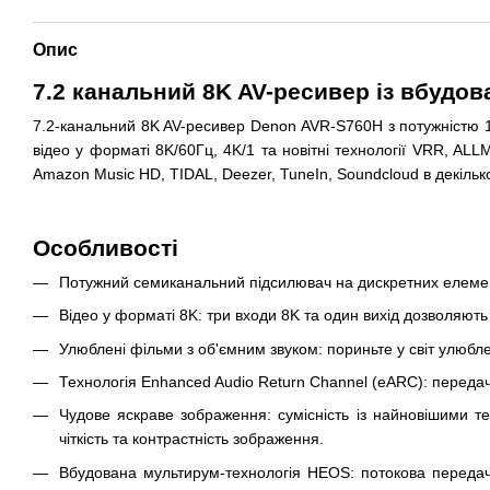
Опис
7.2 канальний 8K AV-ресивер із вбуд
7.2-канальний 8K AV-ресивер Denon AVR-S760H з потужністю 140
відео у форматі 8K/60Гц, 4K/1 та новітні технології VRR, AL
Amazon Music HD, TIDAL, Deezer, TuneIn, Soundcloud в декіль
Особливості
Потужний семиканальний підсилювач на дискретних елемент
Відео у форматі 8K: три входи 8K та один вихід дозволяют
Улюблені фільми з об'ємним звуком: пориньте у світ улюблен
Технологія Enhanced Audio Return Channel (eARC): передач
Чудове яскраве зображення: сумісність із найновішими 
чіткість та контрастність зображення.
Вбудована мультирум-технологія HEOS: потокова передач