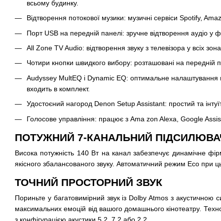
всьому будинку.
Відтворення потокової музики: музичні сервіси Spotify, Am
Порт USB на передній панелі: зручне відтворення аудіо у
All Zone TV Audio: відтворення звуку з телевізора у всіх зон
Чотири кнопки швидкого вибору: розташовані на передній п
Audyssey MultEQ і Dynamic EQ: оптимальне налаштування в
входить в комплект.
Удостоєний нагород Denon Setup Assistant: простий та інт
Голосове управління: працює з Ama zon Alexa, Google Assi
ПОТУЖНИЙ 7-КАНАЛЬНИЙ ПІДСИЛЮВА
Висока потужність 140 Вт на канал забезпечує динамічне фі
якісного збалансованого звуку. Автоматичний режим Eco при ць
ТОЧНИЙ ПРОСТОРНИЙ ЗВУК
Пориньте у багатовимірний звук із Dolby Atmos з акустичною 
максимальних емоцій від вашого домашнього кінотеатру. Техноло
з конфігурацією акустики 5.2, 7.2 або 2.2.