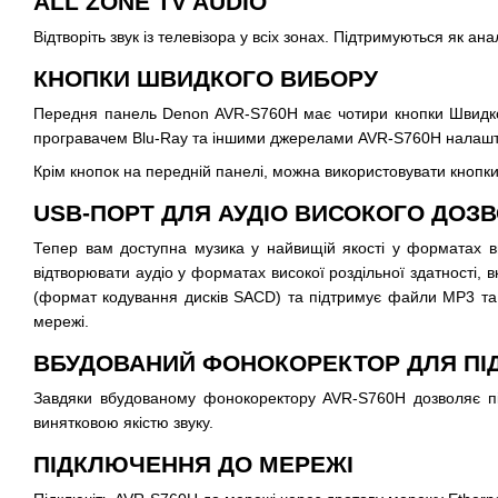
ALL ZONE TV AUDIO
Відтворіть звук із телевізора у всіх зонах. Підтримуються як ан
КНОПКИ ШВИДКОГО ВИБОРУ
Передня панель Denon AVR-S760H має чотири кнопки Швидког
програвачем Blu-Ray та іншими джерелами AVR-S760H налашто
Крім кнопок на передній панелі, можна використовувати кнопк
USB-ПОРТ ДЛЯ АУДІО ВИСОКОГО ДОЗ
Тепер вам доступна музика у найвищій якості у форматах в
відтворювати аудіо у форматах високої роздільної здатності,
(формат кодування дисків SACD) та підтримує файли MP3 та
мережі.
ВБУДОВАНИЙ ФОНОКОРЕКТОР ДЛЯ ПІ
Завдяки вбудованому фонокоректору AVR-S760H дозволяє підк
винятковою якістю звуку.
ПІДКЛЮЧЕННЯ ДО МЕРЕЖІ