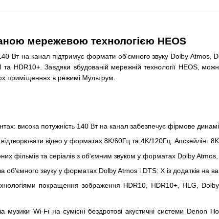
ованою мережевою технологією HEOS
 Вт на канал підтримує формати об'ємного звуку Dolby Atmos, Dolby
LM та HDR10+. Завдяки вбудованій мережній технології HEOS, можн
кох приміщеннях в режимі Мультрум.
ах: висока потужність 140 Вт на канал забезпечує фірмове динам
ь відтворювати відео у форматах 8K/60Гц та 4K/120Гц. Апскейлінг 8
их фільмів та серіалів з об'ємним звуком у форматах Dolby Atmos, Do
а об'ємного звуку у форматах Dolby Atmos і DTS: X із додатків на
технологіями покращення зображення HDR10, HDR10+, HLG, Dolby 
а музики Wi-Fi на сумісні бездротові акустичні системи Denon 