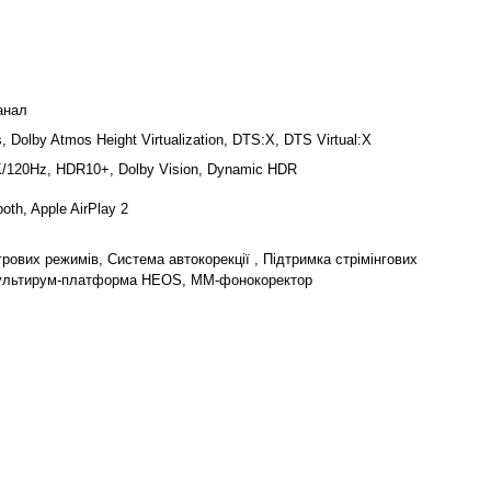
анал
, Dolby Atmos Height Virtualization, DTS:X, DTS Virtual:X
K/120Hz, HDR10+, Dolby Vision, Dynamic HDR
ooth, Apple AirPlay 2
грових режимів, Система автокорекції , Підтримка стрімінгових
Мультирум-платформа HEOS, MM-фонокоректор