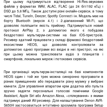
При цьому підтримується відтворення Hi-Res-звукових
файлів у форматах WAV, ALAC, FLAC (до 24 біт/192 кГц) і
DSD до 5,6 МГц. Також доступні різні онлайн-сервіси, в тому
числі Tidal, TuneIn, Deezer, Spotify Connect і ін. Модель має на
борту Bluetooth (версія 4.1) і 2-діапазонний Wi-Fi, що
дозволяє поліпшити якість прийому. Підтримується новий
протокол AirPlay 2, з допомогою якого є побудова
бездротової мультирум-системи на базі iOS-пристроїв.
Ресивер здатний працювати у складі фірмової бездротовий
екосистеми HEOS, що дозволяє контролювати за
допомогою однієї програми всі вхідні в неї пристрої, на які
при цьому можна транслювати аудіо з планшетів і
смартфонів, локальних мереж і потокових сервісів.
При організації мультирум-інсталяції на базі компонентів
HEOS один і той же трек можна синхронно програвати в
різних приміщеннях або передавати різну музику у вибрані
кімнати. Для управління апаратом крім додатка або пульта
зручно задіяти персональні голосові помічники Google
Assistant, Apple Siri або Amazon Alexa, «спілкування» з якими
підтримує даний AV-ресивер. Для налаштування Denon AVR-
S650H застосовується інтуїтивно зрозуміла програма Setup