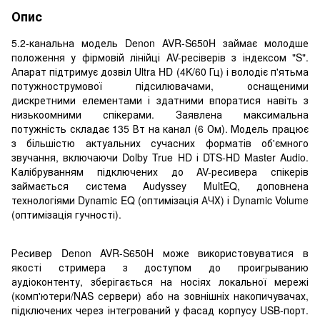
Опис
5.2-канальна модель Denon AVR-S650H займає молодше
положення у фірмовій лінійці AV-ресіверів з індексом "S".
Апарат підтримує дозвіл Ultra HD (4K/60 Гц) і володіє п'ятьма
потужнострумової підсилювачами, оснащеними
дискретними елементами і здатними впоратися навіть з
низькоомними спікерами. Заявлена максимальна
потужність складає 135 Вт на канал (6 Ом). Модель працює
з більшістю актуальних сучасних форматів об'ємного
звучання, включаючи Dolby True HD і DTS-HD Master Audio.
Калібруванням підключених до AV-ресивера спікерів
займається система Audyssey MultEQ, доповнена
технологіями Dynamic EQ (оптимізація АЧХ) і Dynamic Volume
(оптимізація гучності).
Ресивер Denon AVR-S650H може використовуватися в
якості стримера з доступом до проигрыванию
аудіоконтенту, зберігається на носіях локальної мережі
(комп'ютери/NAS сервери) або на зовнішніх накопичувачах,
підключених через інтегрований у фасад корпусу USB-порт.