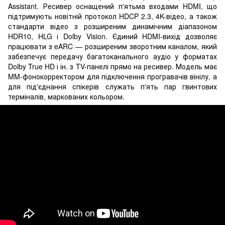
Assistant. Ресивер оснащений п'ятьма входами HDMI, що
підтримують новітній протокол HDCP 2.3, 4K-відео, а також
стандарти відео з розширеним динамічним діапазоном
HDR10, HLG і Dolby Vision. Єдиний HDMI-вихід дозволяє
працювати з eARC — розширеним зворотним каналом, який
забезпечує передачу багатоканального аудіо у форматах
Dolby True HD і ін. з TV-панелі прямо на ресивер. Модель має
MM-фонокорректором для підключення програвачів вінілу, а
для під'єднання спікерів служать п'ять пар гвинтових
терміналів, маркованих кольором.