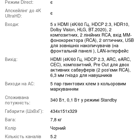
Режим Direct:
є
Апскейлінг до 4K
є
UltraHD:
Входи:
5 x HDMI (4K/60 Гц, HDCP 2.3, HDR10,
Dolby Vision, HLG, BT.2020), 2
композитних, 2 лінійних RCA, вхід MM-
фонокоректора (RCA), 2 оптичних, USB
для зовнішніх накопичувачів (на
фронтальній панелі ), LAN-інтерфейс
Вихід:
HDMI (4K/60 Гц, HDCP 2.3, ARC, eARC,
CEC), композитний, Pre Out для двох
активних сабвуферів (2 роз'єми RCA),
6,3 мм гніздо для навушників
Виходи на АС:
5 пар гвинтових клем з кольоровим
маркуванням
Споживана
340 Вт, 0,1 Вт у режимі Standby
потужність:
Габарити (ШхВхГ):
434x151x329
Вага:
7,8 кг
Колір
Чорний
Кількість каналів
5.2