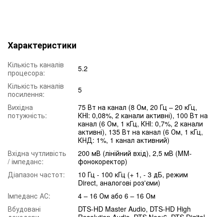
Характеристики
Кількість каналів
5.2
процесора:
Кількість каналів
5
посилення:
Вихідна
75 Вт на канал (8 Ом, 20 Гц – 20 кГц,
потужність:
КНІ: 0,08%, 2 канали активні), 100 Вт на
канал (6 Ом, 1 кГц, КНІ: 0,7%, 2 канали
активні), 135 Вт на канал (6 Ом, 1 кГц,
КНД: 1%, 1 канал активний)
Вхідна чутливість
200 мВ (лінійний вхід), 2,5 мВ (MM-
/ імпеданс:
фонокоректор)
Діапазон частот:
10 Гц - 100 кГц (+ 1, - 3 дБ, режим
Direct, аналогові роз'єми)
Імпеданс АС:
4 – 16 Ом або 6 – 16 Ом
Вбудовані
DTS-HD Master Audio, DTS-HD High
декодери
Resolution Audio, DTS Neo:6, DTS Digital