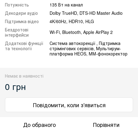
Потужність
135 Вт на канал
Декодери аудіо
Dolby TrueHD, DTS-HD Master Audio
Підтримка відео
4K/60Hz, HDR10, HLG
Бездротові
Wi-Fi, Bluetooth, Apple AirPlay 2
інтерфейси
Додаткові функції
Система автокорекції , Підтримка
та технології
стрімінгових сервісів, Мультирум-
платформа HEOS, MM-фонокоректор
Немає в наявності
0 грн
Повідомити, коли з'явиться
До обраного
Порівняти