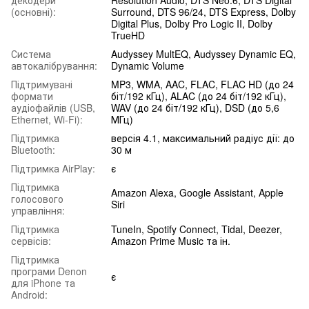
(основні):
Surround, DTS 96/24, DTS Express, Dolby
Digital Plus, Dolby Pro Logic II, Dolby
TrueHD
Система
Audyssey MultEQ, Audyssey Dynamic EQ,
автокалібрування:
Dynamic Volume
Підтримувані
MP3, WMA, AAC, FLAC, FLAC HD (до 24
формати
біт/192 кГц), ALAC (до 24 біт/192 кГц),
аудіофайлів (USB,
WAV (до 24 біт/192 кГц), DSD (до 5,6
Ethernet, Wi-Fi):
МГц)
Підтримка
версія 4.1, максимальний радіус дії: до
Bluetooth:
30 м
Підтримка AirPlay:
є
Підтримка
Amazon Alexa, Google Assistant, Apple
голосового
Siri
управління:
Підтримка
TuneIn, Spotify Connect, Tidal, Deezer,
сервісів:
Amazon Prime Music та ін.
Підтримка
програми Denon
є
для iPhone та
Android: