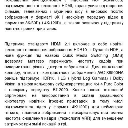
підтримує новітні технології HDMI, гарантуючи відтворення
фільмів, телевізійних і музичних шоу з високою якістю
зображення у форматі 8K і наскрізну передачу відео в
форматах 8K/60Гц і 4K/120Гц, а також розширену підтримку
новітніх ігрових приставок.
Підтримка стандарту HDMI 2.1 включає в себе новітні
технології поліпшення зображення HDR10+ і Dynamic HDR, а
нова функція під назвою Quick Media Switching (QMS)
дозволяє миттєво перемикати частоту кадрів при
використанні різних джерел зображення. Для виняткової
кольору, чіткості і контрастності зображення AVC-X8500HA
раніше підтримує HDR10, HLG (Hybrid Log Gamma) і Dolby
Vision, а також кольорову субдискретизацию 4:4:4 Pure Color
і наскрізну передачу BT.2020. Кілька нових технологій
спрямовані на використання в складі домашнього
кінотеатру новітніх ігрових приставок, в тому числі
підтримується відео у форматі 4K/120Гц для неймовірно
чіткого, плавного зображення і використовується змінна
частота оновлення кадрів (технологія VRR) для зменшення
затримок при зміні локацій в грі.