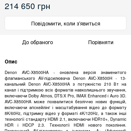
214 650 грн
Повідомити, коли з'явиться
До обраного
Порівняти
Опис
Denon AVC-X8500HA - оновлена версія знаменитого
флагманського AV-підсилювача Denon AVC-X8500H - 13-
канальний Denon AVC-X8500HA з потужністю 210 Вт на
канал і підтримкою всіх форматів навколишнього звучання,
включаючи Dolby Atmos, DTS:X Pro, IMAX Enhanced і Auro 3D.
AVC-X8500HA може похвалитися безліччю нових функцій,
включаючи апскейлінг і масштабування відео до формату
8K/60Hz, підтримку відео у форматі 4K/120Hz, а також інші
технології стандарту HDMI 2.1, включаючи HDR10+, Dynamic
HDR і HDCP 2.3. Технології HDMI нового покоління.
Покращений AV-підсилювач з індексом «A» (Advanced)