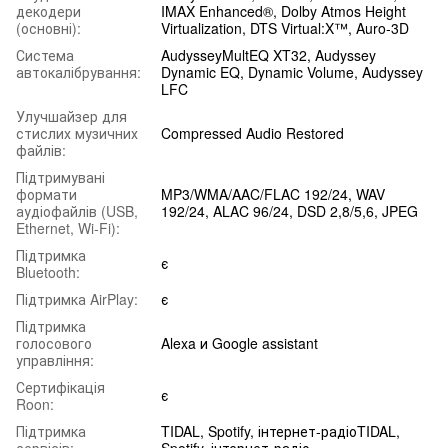
декодери
IMAX Enhanced®, Dolby Atmos Height
(основні):
Virtualization, DTS Virtual:X™, Auro-3D
Система
AudysseyMultEQ XT32, Audyssey
автокалібрування:
Dynamic EQ, Dynamic Volume, Audyssey
LFC
Улучшайзер для
стислих музичних
Compressed Audio Restored
файлів:
Підтримувані
формати
MP3/WMA/AAC/FLAC 192/24, WAV
аудіофайлів (USB,
192/24, ALAC 96/24, DSD 2,8/5,6, JPEG
Ethernet, Wi-Fi):
Підтримка
є
Bluetooth:
Підтримка AirPlay:
є
Підтримка
голосового
Alexa и Google assistant
управління:
Сертифікація
є
Roon:
Підтримка
TIDAL, Spotify, інтернет-радіоTIDAL,
сервісів:
Spotify, інтернет-радіо