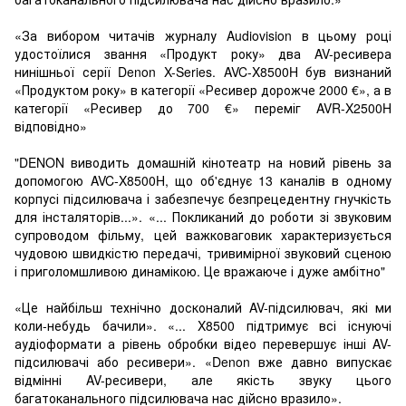
«За вибором читачів журналу Audiovision в цьому році
удостоїлися звання «Продукт року» два AV-ресивера
нинішньої серії Denon X-Series. AVC-X8500H був визнаний
«Продуктом року» в категорії «Ресивер дорожче 2000 €», а в
категорії «Ресивер до 700 €» переміг AVR-X2500H
відповідно»
"DENON виводить домашній кінотеатр на новий рівень за
допомогою AVC-X8500H, що об'єднує 13 каналів в одному
корпусі підсилювача і забезпечує безпрецедентну гнучкість
для інсталяторів...». «... Покликаний до роботи зі звуковим
супроводом фільму, цей важковаговик характеризується
чудовою швидкістю передачі, тривимірної звуковий сценою
і приголомшливою динамікою. Це вражаюче і дуже амбітно"
«Це найбільш технічно досконалий AV-підсилювач, які ми
коли-небудь бачили». «... X8500 підтримує всі існуючі
аудіоформати а рівень обробки відео перевершує інші AV-
підсилювачі або ресивери». «Denon вже давно випускає
відмінні AV-ресивери, але якість звуку цього
багатоканального підсилювача нас дійсно вразило».