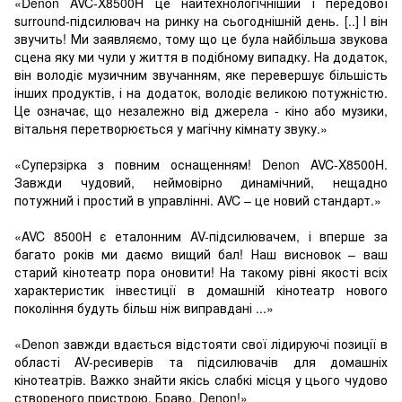
«Denon AVC-X8500H це найтехнологічніший і передової
surround-підсилювач на ринку на сьогоднішній день. [..] І він
звучить! Ми заявляємо, тому що це була найбільша звукова
сцена яку ми чули у життя в подібному випадку. На додаток,
він володіє музичним звучанням, яке перевершує більшість
інших продуктів, і на додаток, володіє великою потужністю.
Це означає, що незалежно від джерела - кіно або музики,
вітальня перетворюється у магічну кімнату звуку.»
«Суперзірка з повним оснащенням! Denon AVC-X8500H.
Завжди чудовий, неймовірно динамічний, нещадно
потужний і простий в управлінні. AVC – це новий стандарт.»
«AVC 8500H є еталонним AV-підсилювачем, і вперше за
багато років ми даємо вищий бал! Наш висновок – ваш
старий кінотеатр пора оновити! На такому рівні якості всіх
характеристик інвестиції в домашній кінотеатр нового
покоління будуть більш ніж виправдані ...»
«Denon завжди вдається відстояти свої лідируючі позиції в
області AV-ресиверів та підсилювачів для домашніх
кінотеатрів. Важко знайти якісь слабкі місця у цього чудово
створеного пристрою. Браво, Denon!»