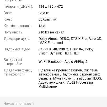
Габарити (ШхВхГ):
434 x 195 x 472
Вага:
23,3 кг
Колір
Сріблястий
Кількість каналів
13.2
Потужність
210 Вт на канал
Декодери аудіо
Dolby Atmos, DTS:X, DTS:X Pro, Auro-3D,
IMAX Enhanced
Підтримка відео
8K/60Hz, 4K/120Hz, HDR10+, Dolby
Vision, Dynamic HDR, HLG
Бездротові
Wi-Fi, Bluetooth, Apple AirPlay 2
інтерфейси
Додаткові функції
Підтримка ігрових режимів, Система
та технології
автокорекції , Підтримка стрімінгових
сервісів, Мультирум-платформа HEOS,
Аудиотехнология AL32 Processing
Multichannel
Немає в наявності