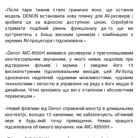
«Після пари тижнів стало гранично ясно, що остання
модель DENON встановила нову планку для AV-ресіверів і
зробила це за відносно доступною ціною. Спробуйте
отримати подібний рівень функціоналу де-то ще ви
зустрінетесь з більш високим цінником і комбінацією з
окремих AV-процесора і підсилювача.»
«Denon AVC-8500H виявився ресивером з приголомшливим
кінотеатральним звучанням, у якого немає недоліків при
відтворенні фільмів і музики. І завдяки його 13
високопотужним підсилювальним виходів, цей AV-болід
однозначно наділений чудовими можливостями, чудовим
технологіями і легкістю в управлінні на ряду з його міццю й
дизайном. Чітко зрозуміло що він є еталоном і абсолютним
переможцем.»
«Новий флагман від Denon справжній монстр в домашньому
кінотеатрі, володіє 13 каналами, які забезпечують об'ємний
звук в будь-якій точці приміщення. Немає кращого
підсилювача об'ємного звучання, ніж AVC-X8500H.»