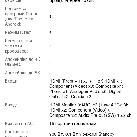
Підтримка
програми Denon
є
для iPhone та
Android:
Режим Direct:
є
Регулювання
частоти
є
кросовера:
Апскейлінг до 4K
є
UltraHD:
Апскейлінг до 8K:
є
Входи:
HDMI (Front + 1) x7 + 1; 8K HDMI x1;
Component (Video) x3; Composite x4;
Phono x1; Analogue Audio x6; Digital
Optical x2; Coaxial x2
Вихід:
HDMI Monitor (eARC) x3 (1 w/eARC); 8K
HDMI x2; Component (Video) x1;
Composite x2; Audio Pre-out (SW) 15.2 ch
Виходи на АС:
15 пар гвинтових клем
Споживана
900 Вт, 0,1 Вт у режимі Standby
потужність: