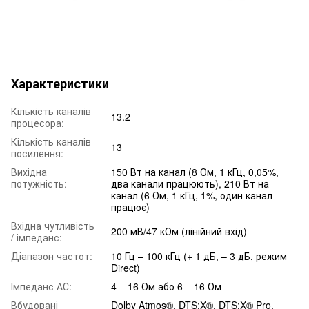
Характеристики
Кількість каналів
13.2
процесора:
Кількість каналів
13
посилення:
Вихідна
150 Вт на канал (8 Ом, 1 кГц, 0,05%,
потужність:
два канали працюють), 210 Вт на
канал (6 Ом, 1 кГц, 1%, один канал
працює)
Вхідна чутливість
200 мВ/47 кОм (лінійний вхід)
/ імпеданс:
Діапазон частот:
10 Гц – 100 кГц (+ 1 дБ, – 3 дБ, режим
Direct)
Імпеданс АС:
4 – 16 Ом або 6 – 16 Ом
Вбудовані
Dolby Atmos®, DTS:X®, DTS:X® Pro,