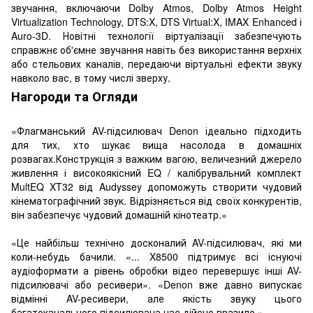
звучання, включаючи Dolby Atmos, Dolby Atmos Height
Virtualization Technology, DTS:X, DTS Virtual:X, IMAX Enhanced і
Auro-3D. Новітні технології віртуалізації забезпечують
справжнє об'ємне звучання навіть без використання верхніх
або стельових каналів, передаючи віртуальні ефекти звуку
навколо вас, в тому числі зверху.
Нагороди та Огляди
«Флагманський AV-підсилювач Denon ідеально підходить
для тих, хто шукає вища насолода в домашніх
розвагах.Конструкція з важким вагою, величезний джерело
живлення і високоякісний EQ / калібрувальний комплект
MultEQ XT32 від Audyssey допоможуть створити чудовий
кінематографічний звук. Відрізняється від своїх конкурентів,
він забезпечує чудовий домашній кінотеатр.»
«Це найбільш технічно досконалий AV-підсилювач, які ми
коли-небудь бачили. «... X8500 підтримує всі існуючі
аудіоформати а рівень обробки відео перевершує інші AV-
підсилювачі або ресивери». «Denon вже давно випускає
відмінні AV-ресивери, але якість звуку цього
багатоканального підсилювача нас дійсно вразило.»