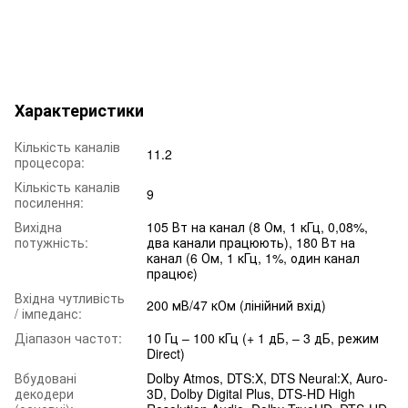
Характеристики
Кількість каналів
11.2
процесора:
Кількість каналів
9
посилення:
Вихідна
105 Вт на канал (8 Ом, 1 кГц, 0,08%,
потужність:
два канали працюють), 180 Вт на
канал (6 Ом, 1 кГц, 1%, один канал
працює)
Вхідна чутливість
200 мВ/47 кОм (лінійний вхід)
/ імпеданс:
Діапазон частот:
10 Гц – 100 кГц (+ 1 дБ, – 3 дБ, режим
Direct)
Вбудовані
Dolby Atmos, DTS:X, DTS Neural:X, Auro-
декодери
3D, Dolby Digital Plus, DTS-HD High