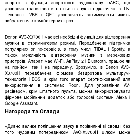
апараті є функція зворотного аудіоканалу eARC, що
дозволяє транслювати на нього звук з підключеного ТБ.
Технології VBR і QFT дозволяють оптимізувати якість
зображення в комп'ютерних іграх.
Denon AVC-X3700H має всі необхідні функції для відтворення
музики в стриминговом режимі. Передбачена підтримка
популярних online-сервісів, в тому числі TIDAL і Spotify, а
також можливість відтворення музики з мережевих
пристроїв. Апарат має Wi-Fi, AirPlay 2 і Bluetooth, працює як
на прийом, так і на передачу. Зрозуміло, в Denon AVC-
X3700H передбачена фірмова бездротова мультирум-
технологія HEOS, а крім того апарат сертифікований для
використання в системах Roon. Для управління AV-
ресівером, крім штатного пульта, можна використовувати
фірмове мобільний додаток або голосові системи Alexa і
Google Assistant.
Нагороди та Огляди
«Дивно велике поліпшення звуку в порівнянні зі своїм і без
того чудовим попередником. AVC-X3700H цілком може