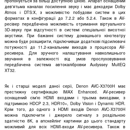
пропонується за більш доступною ціною. Апарат оснащений
дев'ятьма каналах посилення звуку і має декодери Dolby
Atmos і DTS:Х, з можливістю побудови систем в цих
форматах в конфігурації до 7.2.2 або 5.2.4. Також в AV-
ресівер передбачена можливість отримання віртуального
3D-звуку при відсутності в системі спеціальної висотної
акустики. При бажанні систему домашнього кінотеатру
можна буде розширити, підключивши додаткові підсилювачі
потужності до 11.2-канальним виходів з процесора AV-
ресивера. Для зручного налаштування навколишнього
звучання в залежності від умов прослуховування
передбачена система автокалібровки Audyssey MultEQ
XT32.
Як і старші моделі даної серії, Denon AVC-X3700H має
престижну сертифікацію IMAX Enhanced. AV-ресивер
оснащений сім'ю HDMI входами і трьома виходами, з
підтримкою HDCP 2.3, HDR10+, Dolby Vision і Dynamic HDR.
Крім того, до одного з HDMI входів Denon AVC-X3700H
можна підключити і джерело сигналу з роздільною
здатністю 8K, а апскейлінг картинки до цього стандарту
можливий для всіх HDMI-входи AV-ресивера. Також в