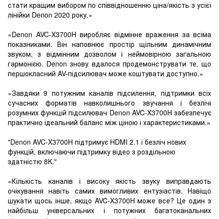
стати кращим вибором по співвідношенню ціна/якість з усієї
лінійки Denon 2020 року.»
«Denon AVC-X3700H виробляє відмінне враження за всіма
показниками. Він наповнює простір щільним динамічним
звуком, з відмінним дозволом і неймовірною загальною
гармонією. Denon знову вдалося продемонструвати те, що
першокласний AV-підсилювач може коштувати доступно.»
«Завдяки 9 потужним каналів підсилення, підтримки всіх
сучасних форматів навколишнього звучання і безлічі
розумних функцій підсилювач Denon AVC-X3700H забезпечує
практично ідеальний баланс між ціною і характеристиками.»
"Denon AVC-X3700H підтримує HDMI 2.1 і безліч нових
функцій, включаючи підтримку відео з роздільною
здатністю 8K."
«Кількість каналів і високу якість звуку виправдають
очікування навіть самих вимогливих ентузіастів. Навіщо
шукати щось інше, якщо AVC-X3700H може все? Це один з
найбільш універсальних і потужних багатоканальних