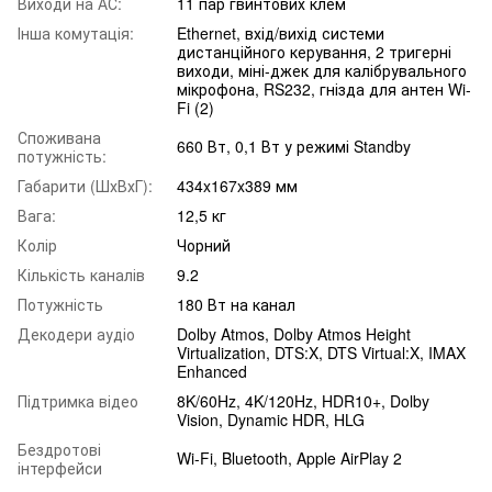
Виходи на АС:
11 пар гвинтових клем
Інша комутація:
Ethernet, вхід/вихід системи
дистанційного керування, 2 тригерні
виходи, міні-джек для калібрувального
мікрофона, RS232, гнізда для антен Wi-
Fi (2)
Споживана
660 Вт, 0,1 Вт у режимі Standby
потужність:
Габарити (ШхВхГ):
434x167x389 мм
Вага:
12,5 кг
Колір
Чорний
Кількість каналів
9.2
Потужність
180 Вт на канал
Декодери аудіо
Dolby Atmos, Dolby Atmos Height
Virtualization, DTS:X, DTS Virtual:X, IMAX
Enhanced
Підтримка відео
8K/60Hz, 4K/120Hz, HDR10+, Dolby
Vision, Dynamic HDR, HLG
Бездротові
Wi-Fi, Bluetooth, Apple AirPlay 2
інтерфейси