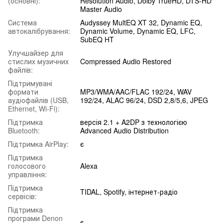
(основні):
Resolution Audio, Dolby TrueHD, DTS-HD
Master Audio
Система
Audyssey MultEQ XT 32, Dynamic EQ,
автокалібрування:
Dynamic Volume, Dynamic EQ, LFC,
SubEQ HT
Улучшайзер для
стислих музичних
Compressed Audio Restored
файлів:
Підтримувані
формати
MP3/WMA/AAC/FLAC 192/24, WAV
аудіофайлів (USB,
192/24, ALAC 96/24, DSD 2,8/5,6, JPEG
Ethernet, Wi-Fi):
Підтримка
версія 2.1 + A2DP з технологією
Bluetooth:
Advanced Audio Distribution
Підтримка AirPlay:
є
Підтримка
голосового
Alexa
управління:
Підтримка
TIDAL, Spotify, інтернет-радіо
сервісів:
Підтримка
програми Denon
є