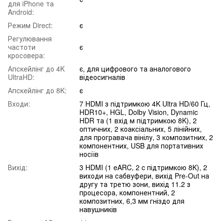
для iPhone та
Android:
Режим Direct:
є
Регулювання
частоти
є
кросовера:
Апскейлінг до 4K
є, для цифрового та аналогового
UltraHD:
відеосигналів
Апскейлінг до 8K:
є
Входи:
7 HDMI з підтримкою 4K Ultra HD/60 Гц,
HDR10+, HGL, Dolby Vision, Dynamic
HDR та (1 вхід м підтримкою 8K), 2
оптичних, 2 коаксіальних, 5 лінійних,
для програвача вінілу, 3 композитних, 2
компонентних, USB для портативних
носіїв
Вихід:
3 HDMI (1 eARC, 2 c підтримкою 8K), 2
виходи на сабвуфери, вихід Pre-Out на
другу та третю зони, вихід 11.2 з
процесора, компонентний, 2
композитних, 6,3 мм гніздо для
навушників